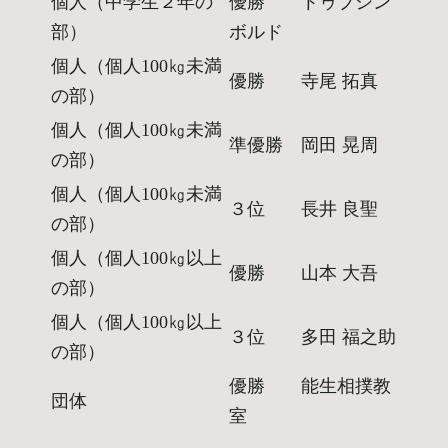
個人（中学生２年の
優勝 トゥブシン
部）
ボルド
個人（個人100㎏未満
優勝 寺尾 拓真
の部）
個人（個人100㎏未満
準優勝 岡田 晃周
の部）
個人（個人100㎏未満
３位 長井 良聖
の部）
個人（個人100㎏以上
優勝 山本 大吾
の部）
個人（個人100㎏以上
３位 多田 福之助
の部）
優勝 能生相撲教
団体
室