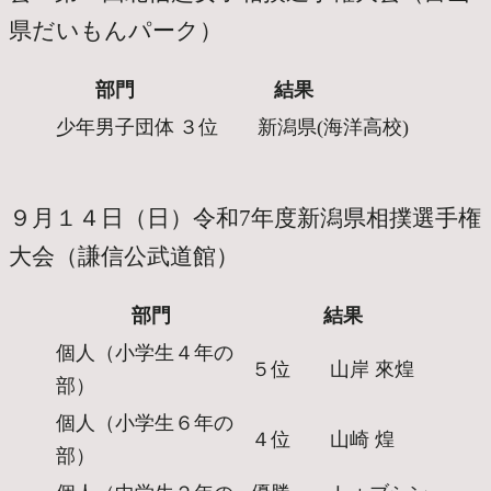
県だいもんパーク）
部門
結果
少年男子団体
３位 新潟県(海洋高校)
９月１４日（日）令和7年度新潟県相撲選手権
大会（謙信公武道館
）
部門
結果
個人（小学生４年の
５位 山岸 來煌
部）
個人（小学生６年の
４位 山崎 煌
部）