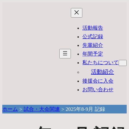
活動報告
公式記録
先輩紹介
年間予定
私たちについて
活動紹介
後援会に入会
お問い合わせ
ホーム
>
試合・大会関連
>
2025年8-9月 記録