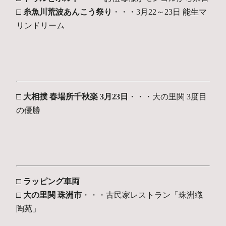
□ 糸魚川荒波あんこう祭り
・・・3月22～23日 能生マ
リンドリーム
□ 大相撲 春場所千秋楽 3月23日
・・・大の里関 3度目
の優勝
□ ラッピング車両
□ 大の里関 珠洲市
・・・古民家レストラン「珠洲織
陶苑」