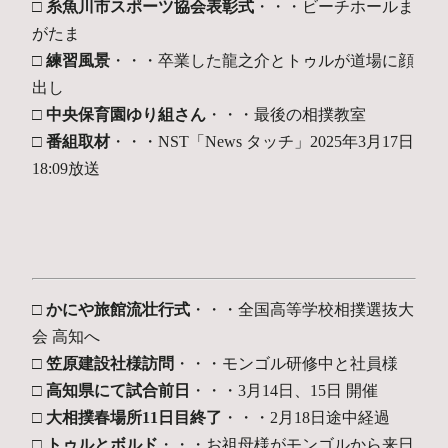
□ 糸魚川市スポーツ協会表彰式
・・・ビーチホールま
がたま
□ 練習風景
・・・卒業した龍之介とトゥルが道場に顔
出し
□ 中央保育園ゆり組さん
・・・最後の相撲教室
□ 番組取材
・・・NST「News タッチ」2025年3月17日
18:09放送
□ かにや旅館流壮行式
・・・全国高等学校相撲選抜大
会 高知へ
□ 笠原建設社様訪問
・・・モンゴル研修中と社員様
□ 高知県にて試合前日
・・・3月14日、15日 開催
□ 大相撲春場所11日目終了
・・・2月18日途中経過
□ トゥルとボルド
・・・お祖母様がモンゴルから来日