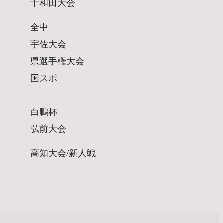
十和田大会
全中
宇佐大会
県選手権大会
国スポ
白鵬杯
弘前大会
高知大会/新人戦