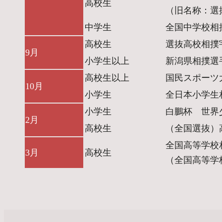
高校生
（旧名称：選
中学生
全国中学校相
高校生
選抜高校相撲
9月
小学生以上
新潟県相撲選
高校生以上
国民スポーツ
10月
小学生
全日本小学生
小学生
白鵬杯 世界
2月
高校生
（全国選抜）
全国高等学校
3月
高校生
（全国高等学