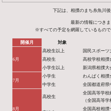
下記は、相撲のまち糸魚川後
最新の情報につきま
※すべての予定を網羅しているもので
開催月
対象
高校生以上
国民スポーツ
6月
高校生
高校学校相撲
小学生以上
新潟県相撲大
小学生
わんぱく相撲
7月
中学生
全国都道府県
全国高等学校
高校生
（全国高等学
8月
全国高校相撲